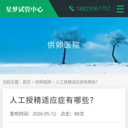
18829561707
供卵医院
当前位置：
首页
>
供卵医院
> 人工授精适应症有哪些？
人工授精适应症有哪些？
发布时间：2026-05-12 点击：88次