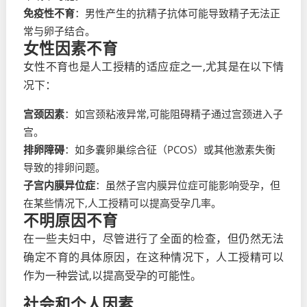
免疫性不育
：男性产生的抗精子抗体可能导致精子无法正
常与卵子结合。
女性因素不育
女性不育也是人工授精的适应症之一,尤其是在以下情
况下：
宫颈因素
：如宫颈粘液异常,可能阻碍精子通过宫颈进入子
宫。
排卵障碍
：如多囊卵巢综合征（PCOS）或其他激素失衡
导致的排卵问题。
子宫内膜异位症
：虽然子宫内膜异位症可能影响受孕，但
在某些情况下,人工授精可以提高受孕几率。
不明原因不育
在一些夫妇中，尽管进行了全面的检查，但仍然无法
确定不育的具体原因，在这种情况下，人工授精可以
作为一种尝试,以提高受孕的可能性。
社会和个人因素