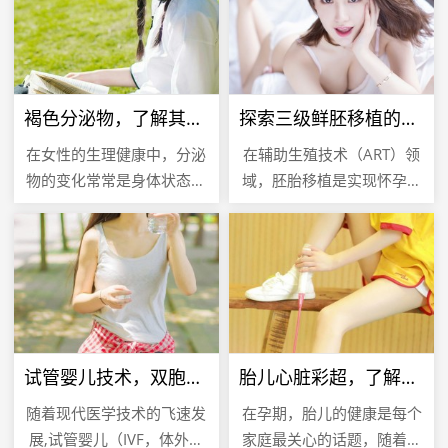
褐色分泌物，了解其原因及应对策略
探索三级鲜胚移植的成功率，希望与挑战
在女性的生理健康中，分泌
在辅助生殖技术（ART）领
物的变化常常是身体状态的
域，胚胎移植是实现怀孕的
一个重要指标，许多女性可
关键步骤，鲜胚移植是指在
能会遇到分泌物呈现褐色的
体外受精（IVF）过程中，
情况，这可能会引起担忧和
将新鲜培养的胚胎直接移植
不安，褐...
到女...
试管婴儿技术，双胞胎的奥秘
胎儿心脏彩超，了解胎儿心脏健康的窗口
随着现代医学技术的飞速发
在孕期，胎儿的健康是每个
展,试管婴儿（IVF，体外受
家庭最关心的话题，随着医